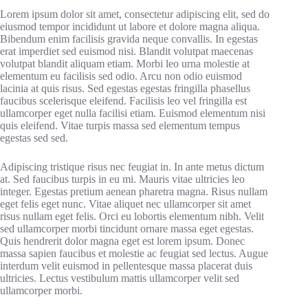
Lorem ipsum dolor sit amet, consectetur adipiscing elit, sed do
eiusmod tempor incididunt ut labore et dolore magna aliqua.
Bibendum enim facilisis gravida neque convallis. In egestas
erat imperdiet sed euismod nisi. Blandit volutpat maecenas
volutpat blandit aliquam etiam. Morbi leo urna molestie at
elementum eu facilisis sed odio. Arcu non odio euismod
lacinia at quis risus. Sed egestas egestas fringilla phasellus
faucibus scelerisque eleifend. Facilisis leo vel fringilla est
ullamcorper eget nulla facilisi etiam. Euismod elementum nisi
quis eleifend. Vitae turpis massa sed elementum tempus
egestas sed sed.
Adipiscing tristique risus nec feugiat in. In ante metus dictum
at. Sed faucibus turpis in eu mi. Mauris vitae ultricies leo
integer. Egestas pretium aenean pharetra magna. Risus nullam
eget felis eget nunc. Vitae aliquet nec ullamcorper sit amet
risus nullam eget felis. Orci eu lobortis elementum nibh. Velit
sed ullamcorper morbi tincidunt ornare massa eget egestas.
Quis hendrerit dolor magna eget est lorem ipsum. Donec
massa sapien faucibus et molestie ac feugiat sed lectus. Augue
interdum velit euismod in pellentesque massa placerat duis
ultricies. Lectus vestibulum mattis ullamcorper velit sed
ullamcorper morbi.