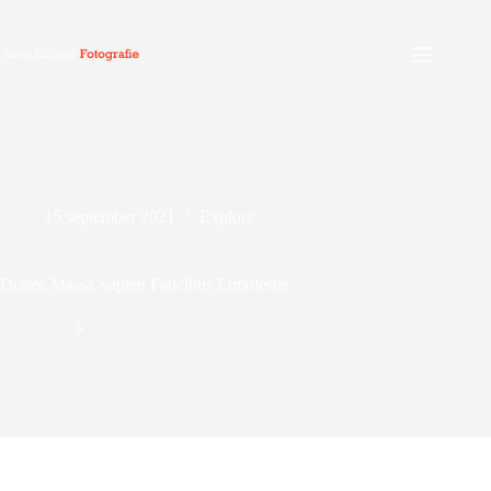
Ga
naar
de
inhoud
15 september 2021
Explore
Donec Massa Sapien Faucibus Etmolestie
Geen titel
Explore