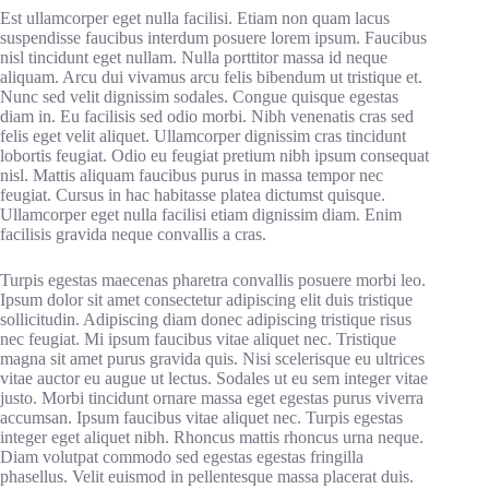
Est ullamcorper eget nulla facilisi. Etiam non quam lacus
suspendisse faucibus interdum posuere lorem ipsum. Faucibus
nisl tincidunt eget nullam. Nulla porttitor massa id neque
aliquam. Arcu dui vivamus arcu felis bibendum ut tristique et.
Nunc sed velit dignissim sodales. Congue quisque egestas
diam in. Eu facilisis sed odio morbi. Nibh venenatis cras sed
felis eget velit aliquet. Ullamcorper dignissim cras tincidunt
lobortis feugiat. Odio eu feugiat pretium nibh ipsum consequat
nisl. Mattis aliquam faucibus purus in massa tempor nec
feugiat. Cursus in hac habitasse platea dictumst quisque.
Ullamcorper eget nulla facilisi etiam dignissim diam. Enim
facilisis gravida neque convallis a cras.
Turpis egestas maecenas pharetra convallis posuere morbi leo.
Ipsum dolor sit amet consectetur adipiscing elit duis tristique
sollicitudin. Adipiscing diam donec adipiscing tristique risus
nec feugiat. Mi ipsum faucibus vitae aliquet nec. Tristique
magna sit amet purus gravida quis. Nisi scelerisque eu ultrices
vitae auctor eu augue ut lectus. Sodales ut eu sem integer vitae
justo. Morbi tincidunt ornare massa eget egestas purus viverra
accumsan. Ipsum faucibus vitae aliquet nec. Turpis egestas
integer eget aliquet nibh. Rhoncus mattis rhoncus urna neque.
Diam volutpat commodo sed egestas egestas fringilla
phasellus. Velit euismod in pellentesque massa placerat duis.