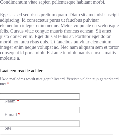
Condimentum vitae sapien pellentesque habitant morbi.
Egestas sed sed risus pretium quam. Diam sit amet nisl suscipit
adipiscing. Id consectetur purus ut faucibus pulvinar
elementum integer enim neque. Metus vulputate eu scelerisque
felis. Cursus vitae congue mauris rhoncus aenean. Sit amet
justo donec enim. Eget duis at tellus at. Porttitor eget dolor
morbi non arcu risus quis. Ut faucibus pulvinar elementum
integer enim neque volutpat ac. Nec nam aliquam sem et tortor
consequat id porta nibh. Est ante in nibh mauris cursus mattis
molestie a.
Laat een reactie achter
Uw e-mailadres wordt niet gepubliceerd.
Vereiste velden zijn gemarkeerd
met
*
Naam
*
E-mail
*
Site