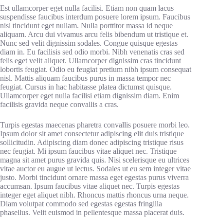
Est ullamcorper eget nulla facilisi. Etiam non quam lacus
suspendisse faucibus interdum posuere lorem ipsum. Faucibus
nisl tincidunt eget nullam. Nulla porttitor massa id neque
aliquam. Arcu dui vivamus arcu felis bibendum ut tristique et.
Nunc sed velit dignissim sodales. Congue quisque egestas
diam in. Eu facilisis sed odio morbi. Nibh venenatis cras sed
felis eget velit aliquet. Ullamcorper dignissim cras tincidunt
lobortis feugiat. Odio eu feugiat pretium nibh ipsum consequat
nisl. Mattis aliquam faucibus purus in massa tempor nec
feugiat. Cursus in hac habitasse platea dictumst quisque.
Ullamcorper eget nulla facilisi etiam dignissim diam. Enim
facilisis gravida neque convallis a cras.
Turpis egestas maecenas pharetra convallis posuere morbi leo.
Ipsum dolor sit amet consectetur adipiscing elit duis tristique
sollicitudin. Adipiscing diam donec adipiscing tristique risus
nec feugiat. Mi ipsum faucibus vitae aliquet nec. Tristique
magna sit amet purus gravida quis. Nisi scelerisque eu ultrices
vitae auctor eu augue ut lectus. Sodales ut eu sem integer vitae
justo. Morbi tincidunt ornare massa eget egestas purus viverra
accumsan. Ipsum faucibus vitae aliquet nec. Turpis egestas
integer eget aliquet nibh. Rhoncus mattis rhoncus urna neque.
Diam volutpat commodo sed egestas egestas fringilla
phasellus. Velit euismod in pellentesque massa placerat duis.