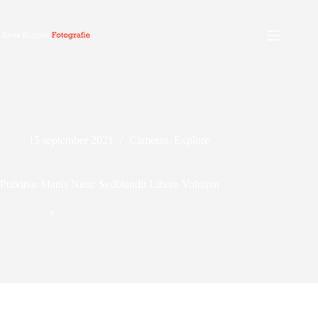
Ga
naar
de
inhoud
15 september 2021
Cameras
,
Explore
Pulvinar Mattis Nunc Sedblandit Libero Volutpat
Geen titel
Cameras