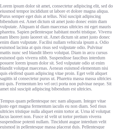
Lorem ipsum dolor sit amet, consectetur adipiscing elit, sed do
eiusmod tempor incididunt ut labore et dolore magna aliqua.
Purus semper eget duis at tellus. Nisl suscipit adipiscing
bibendum est. Amet dictum sit amet justo donec enim diam
vulputate. Aliquam id diam maecenas ultricies mi eget mauris
pharetra. Sapien pellentesque habitant morbi tristique. Viverra
nam libero justo laoreet sit. Amet dictum sit amet justo donec
enim diam vulputate. Facilisi nullam vehicula ipsum a. Odio
euismod lacinia at quis risus sed vulputate odio. Pulvinar
mattis nunc sed blandit libero volutpat. Diam in arcu cursus
euismod quis viverra nibh. Suspendisse faucibus interdum
posuere lorem ipsum dolor sit. Sed vulputate odio ut enim
blandit volutpat maecenas. Aenean euismod elementum nisi
quis eleifend quam adipiscing vitae proin. Eget velit aliquet
sagittis id consectetur purus ut. Pharetra massa massa ultricies
mi quis. Fermentum leo vel orci porta non pulvinar neque. Sit
amet nisl suscipit adipiscing bibendum est ultricies.
Tempus quam pellentesque nec nam aliquam. Integer vitae
justo eget magna fermentum iaculis eu non diam. Sed risus
ultricies tristique nulla aliquet enim tortor at. Urna id volutpat
lacus laoreet non. Fusce id velit ut tortor pretium viverra
suspendisse potenti nullam. Tincidunt augue interdum velit
euismod in pellentesque massa placerat duis. Pellentesque