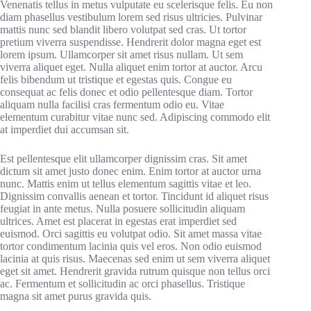
Venenatis tellus in metus vulputate eu scelerisque felis. Eu non
diam phasellus vestibulum lorem sed risus ultricies. Pulvinar
mattis nunc sed blandit libero volutpat sed cras. Ut tortor
pretium viverra suspendisse. Hendrerit dolor magna eget est
lorem ipsum. Ullamcorper sit amet risus nullam. Ut sem
viverra aliquet eget. Nulla aliquet enim tortor at auctor. Arcu
felis bibendum ut tristique et egestas quis. Congue eu
consequat ac felis donec et odio pellentesque diam. Tortor
aliquam nulla facilisi cras fermentum odio eu. Vitae
elementum curabitur vitae nunc sed. Adipiscing commodo elit
at imperdiet dui accumsan sit.
Est pellentesque elit ullamcorper dignissim cras. Sit amet
dictum sit amet justo donec enim. Enim tortor at auctor urna
nunc. Mattis enim ut tellus elementum sagittis vitae et leo.
Dignissim convallis aenean et tortor. Tincidunt id aliquet risus
feugiat in ante metus. Nulla posuere sollicitudin aliquam
ultrices. Amet est placerat in egestas erat imperdiet sed
euismod. Orci sagittis eu volutpat odio. Sit amet massa vitae
tortor condimentum lacinia quis vel eros. Non odio euismod
lacinia at quis risus. Maecenas sed enim ut sem viverra aliquet
eget sit amet. Hendrerit gravida rutrum quisque non tellus orci
ac. Fermentum et sollicitudin ac orci phasellus. Tristique
magna sit amet purus gravida quis.