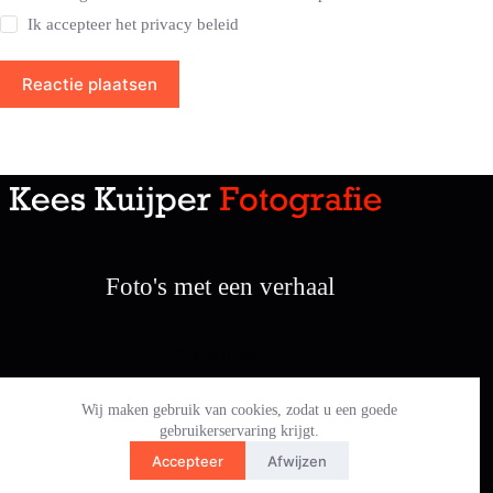
Ik accepteer het
privacy beleid
Reactie plaatsen
Foto's met een verhaal
Social Icons
Wij maken gebruik van cookies, zodat u een goede
gebruikerservaring krijgt.
Home
Evenementen
Sport
360 gr
Mensen
Accepteer
Afwijzen
Reizen
Gallery
Contact
Copyright © 2026 - Kees Kuijper Fotografie