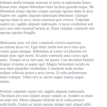
habitant morbi tristique senectus et netus et malesuada fames.
Ipsum nunc aliquet bibendum enim facilisis gravida neque. Mi
bibendum neque egestas congue quisque egestas diam in arcu.
Sapien nec sagittis aliquam malesuada bibendum. Quisque
egestas diam in arcu cursus euismod quis viverra. Vulputate
sapien nec sagittis aliquam malesuada. A lacus vestibulum sed
arcu non odio euismod lacinia at. Diam volutpat commodo sed
egestas egestas fringilla.
Malesuada nunc vel risus commodo viverra maecenas
accumsan lacus vel. Eget dolor morbi non arcu risus quis
varius quam quisque. Bibendum at varius vel pharetra vel
turpis nunc eget lorem. Sit amet venenatis urna cursus eget
nunc. Tempor id eu nisl nunc mi ipsum. Cras tincidunt lobortis
feugiat vivamus at augue eget. Magna fermentum iaculis eu
non diam phasellus vestibulum. Commodo nulla facilisi
nullam vehicula ipsum a arcu cursus. Et odio pellentesque
diam volutpat. Tellus orci ac auctor augue mauris augue
neque.
Pretium vulputate sapien nec sagittis aliquam malesuada.
Tincidunt arcu non sodales neque sodales ut. Sodales ut etiam
sit amet nisl. Metus aliquam eleifend mi in nulla posuere
sollicitudin. Fames ac turpis egestas integer eget aliquet nibh.